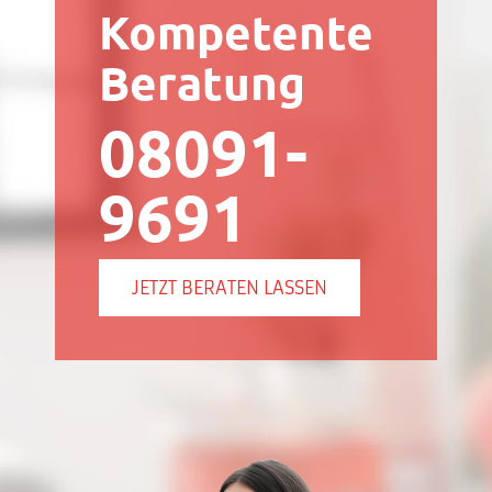
Kompetente
Beratung
08091-
9691
JETZT BERATEN LASSEN